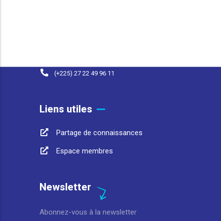
25 BP 1174 Abidjan 25 Côte d'Ivoire
contact@afwasa.org
(+225) 07 98 37 77 93
(+225) 27 22 49 96 11
Liens utiles
Partage de connaissances
Espace membres
Newsletter
Abonnez-vous à la newsletter