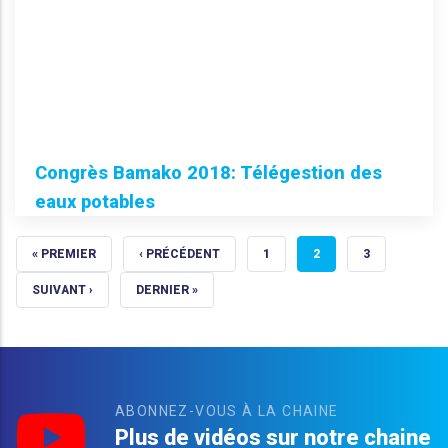
Congrès Bamako 2018: Télégestion des
eaux potables
PREMIÈRE PAGE
PAGE PRÉCÉDENTE
PAGE
PAGE COURANTE
PAGE
« PREMIER
‹ PRÉCÉDENT
1
2
3
PAGE SUIVANTE
DERNIÈRE PAGE
SUIVANT ›
DERNIER »
ABONNEZ-VOUS À LA CHAINE
Plus de vidéos sur notre chaine