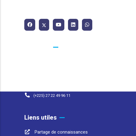
Association Africaine de l'Eau
et de l'Assainissement.
Contacts
25 BP 1174 Abidjan 25 Côte d'Ivoire
contact@afwasa.org
(+225) 07 98 37 77 93
(+225) 27 22 49 96 11
Liens utiles
Partage de connaissances