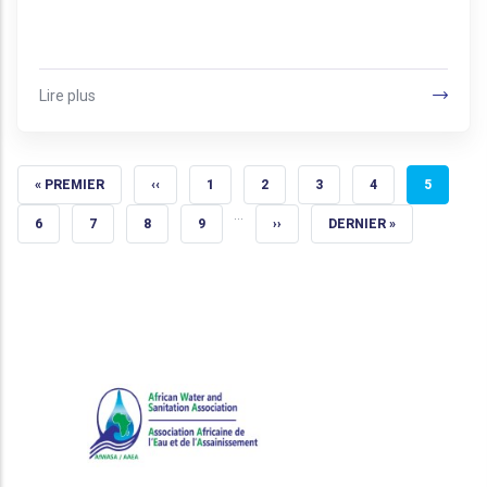
Lire plus
PREMIÈRE PAGE
PAGE PRÉCÉDENTE
PAGE
PAGE
PAGE
PAGE
PAGE CO
« PREMIER
‹‹
1
2
3
4
5
…
PAGE
PAGE
PAGE
PAGE
PAGE SUIVANTE
DERNIÈRE PAGE
6
7
8
9
››
DERNIER »