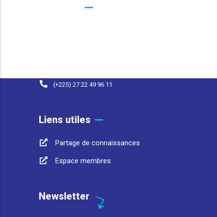
Contacts
25 BP 1174 Abidjan 25 Côte d'Ivoire
contact@afwasa.org
(+225) 07 98 37 77 93
(+225) 27 22 49 96 11
Liens utiles
Partage de connaissances
Espace membres
Newsletter