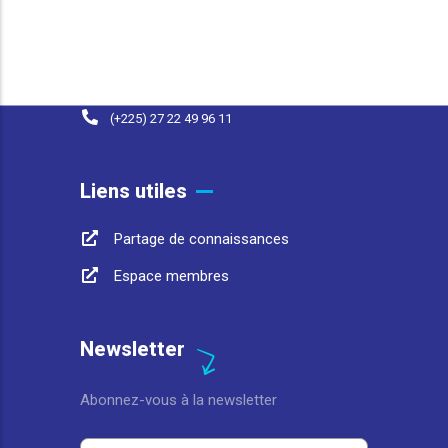
25 BP 1174 Abidjan 25 Côte d'Ivoire
contact@afwasa.org
(+225) 07 98 37 77 93
(+225) 27 22 49 96 11
Liens utiles
Partage de connaissances
Espace membres
Newsletter
Abonnez-vous à la newsletter