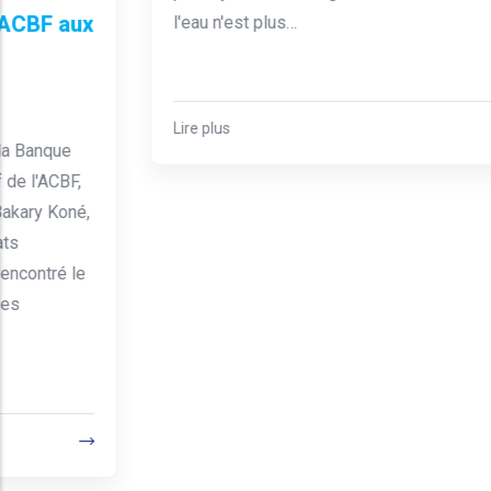
À l'occasion des Journées Nationales du
Management de la Qualité et de la Responsabilité
Sociétale des Entreprises (JNMQ), François Olivier
Gosso, Directeur Exécutif de l'Association Africaine
de l'Eau et de l'Assainissement (AAEA), a livré un
plaidoyer sans ambiguïté : la RSE dans le secteur de
l'eau n'est plus…
Lire plus