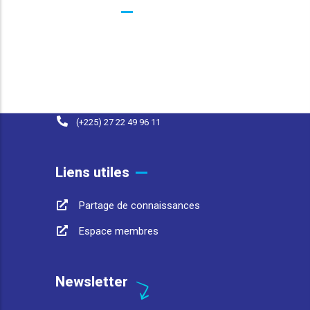
Contacts
25 BP 1174 Abidjan 25 Côte d'Ivoire
contact@afwasa.org
(+225) 07 98 37 77 93
(+225) 27 22 49 96 11
Liens utiles
Partage de connaissances
Espace membres
Newsletter