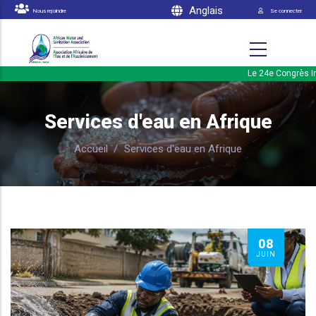
Menu du 
Aller au contenu principal
Anglais
Nous rejoindre
Se connecter
Le 24e Congrès Int
Services d'eau en Afrique
Accueil
/
Services d'eau en Afrique
08
JUIN