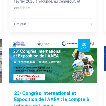
février 2026 à Yaoundé, au Cameroun, et
entérinée…
Lire plus
20
JAN
23ᵉ Congrès International et
Exposition de l'AAEA : le compte à
rebours est lancé