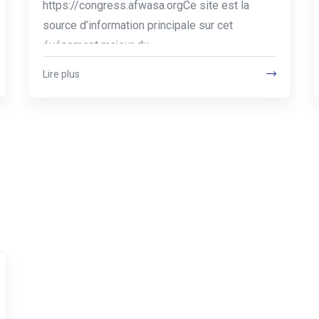
https://congress.afwasa.orgCe site est la
source d’information principale sur cet
événement majeur du…
Lire plus