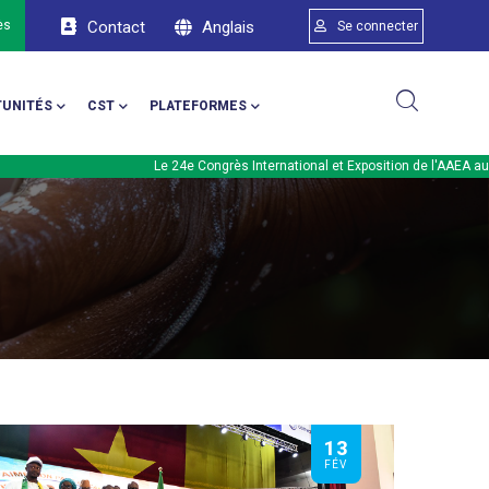
Menu du compte d
Anglais
ès
Contact
Se connecter
UNITÉS
CST
PLATEFORMES
Le 24e Congrès International et Exposition de l'AAEA aura lieu en fé
13
FÉV