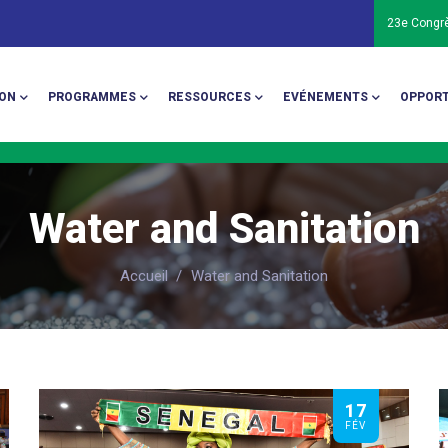
23e Congr
ion
ON
PROGRAMMES
RESSOURCES
EVÉNEMENTS
OPPORT
Water and Sanitation
Accueil
/
Water and Sanitation
17
FÉV